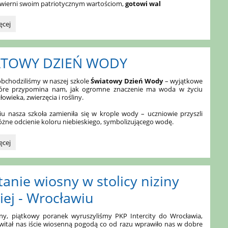
i wierni swoim patriotycznym wartościom,
gotowi wal
ęcej
a
ATOWY DZIEŃ WODY
bchodziliśmy w naszej szkole
Światowy Dzień Wody
– wyjątkowe
j.:
tóre przypomina nam, jak ogromne znaczenie ma woda w życiu
owieka, zwierzęcia i rośliny.
u nasza szkoła zamieniła się w krople wody – uczniowie przyszli
óżne odcienie koloru niebieskiego, symbolizującego wodę.
WY
ęcej
anie wiosny w stolicy niziny
iej - Wrocławiu
ny, piątkowy poranek wyruszyliśmy PKP Intercity do Wrocławia,
witał nas iście wiosenną pogodą co od razu wprawiło nas w dobre