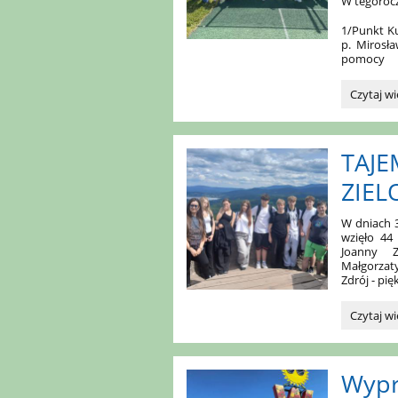
W tegoro
1/Punkt Ku
p. Mirosła
pomocy
Bieg
Czytaj wi
po
zdrowie:
TAJE
ZIEL
W dniach 3
wzięło 44
Joanny Zm
Małgorzat
Zdrój - pi
TAJEMNI
Czytaj wi
KARKON
I
IZERY
Wypr
–
ZIELONA