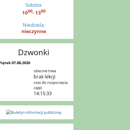
Sobota:
00
00
10
- 13
Niedziela:
nieczynne
Dzwonki
Piątek 07.08.2026
obecnie trwa
brak lekcji
czas do rozpoczęcia
zajęć
14:15:32