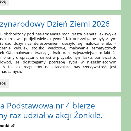
ęcej
ów
zynarodowy Dzień Ziemi 2026
u obchodzony pod hasłem: Nasza moc. Nasza planeta. Jak zwykle
si uczniowie podjęli wiele aktywności, które związane były z tym
Bardzo dużym zainteresowaniem cieszyło się malowanie eko –
adzenie cebulek, stoisko wiedzowe, malowanie tematycznych
k XXL, malowanie twarzy. Jednak to, co najważniejsze, to fakt, że
nieliśmy o sprzątaniu śmieci w przyszkolnym lasku, ponieważ to
 dowód, że dostrzegamy potrzebę życia w niezaśmieconym
. A to, jak reagujemy na otaczającą nas rzeczywistość, jest
 nas samych.
arodowy
ęcej
ła Podstawowa nr 4 bierze
ny raz udział w akcji Żonkile.
żonkile?