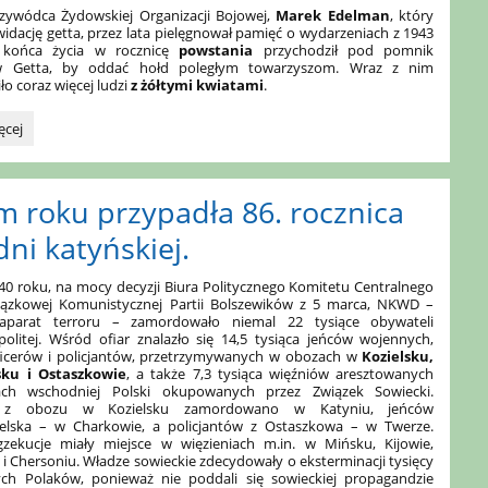
zywódca Żydowskiej Organizacji Bojowej,
Marek Edelman
, który
kwidację getta, przez lata pielęgnował pamięć o wydarzeniach z 1943
 końca życia w rocznicę
powstania
przychodził pod pomnik
w Getta, by oddać hołd poległym towarzyszom. Wraz z nim
ło coraz więcej ludzi
z żółtymi kwiatami
.
ęcej
owa
m roku przypadła 86. rocznica
ni katyńskiej.
0 roku, na mocy decyzji Biura Politycznego Komitetu Centralnego
ązkowej Komunistycznej Partii Bolszewików z 5 marca, NKWD –
 aparat terroru – zamordowało niemal 22 tysiące obywateli
olitej. Wśród ofiar znalazło się 14,5 tysiąca jeńców wojennych,
ficerów i policjantów, przetrzymywanych w obozach w
Kozielsku,
sku i Ostaszkowie
, a także 7,3 tysiąca więźniów aresztowanych
ach wschodniej Polski okupowanych przez Związek Sowiecki.
w z obozu w Kozielsku zamordowano w Katyniu, jeńców
ielska – w Charkowie, a policjantów z Ostaszkowa – w Twerze.
gzekucje miały miejsce w więzieniach m.in. w Mińsku, Kijowie,
i Chersoniu. Władze sowieckie zdecydowały o eksterminacji tysięcy
ch Polaków, ponieważ nie poddali się sowieckiej propagandzie