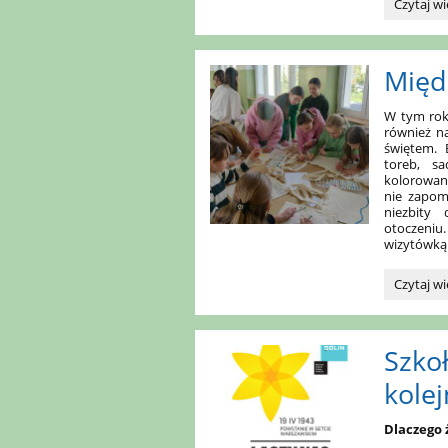
Dzień
Czytaj wi
Bohater
Lektur:
Międ
W tym rok
również na
świętem. 
toreb, s
kolorowane
nie zapom
niezbity
otoczeniu
wizytówką
Międzyn
Czytaj wi
Dzień
Ziemi
2026
Szko
:
kolej
Dlaczego 