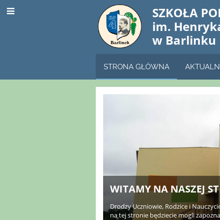
SZKOŁA PO
im. Henryk
w Barlinku
STRONA GŁÓWNA
AKTUALN
STRONA
GŁÓWNA
WITAMY NA NASZEJ S
Drodzy Uczniowie, Rodzice i Nauczycie
na tej stronie będziecie mogli zapozna