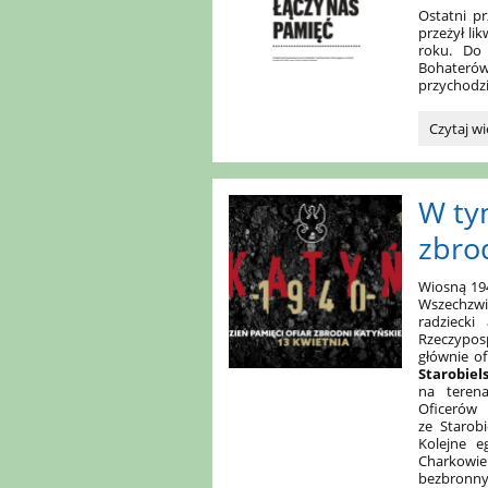
Ostatni pr
przeżył li
roku. Do
Bohateró
przychodzi
Szkoła
Czytaj wi
Podstaw
nr
4
W ty
bierze
kolejny
zbrod
raz
udział
w
Wiosną 194
Wszechzwi
akcji
radziecki
Żonkile.:
Rzeczyposp
głównie o
Starobiel
na teren
Oficeró
ze Starob
Kolejne e
Charkowie 
bezbronny