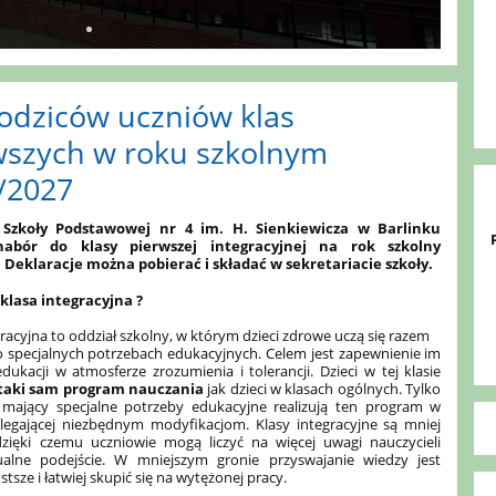
odziców uczniów klas
wszych w roku szkolnym
/2027
 Szkoły Podstawowej nr 4 im. H. Sienkiewicza w Barlinku
nabór do klasy pierwszej integracyjnej na rok szkolny
. Deklaracje można pobierać i składać w sekretariacie szkoły.
 klasa integracyjna ?
gracyjna to oddział szkolny, w którym dzieci zdrowe uczą się razem
o specjalnych potrzebach edukacyjnych. Celem jest zapewnienie im
dukacji w atmosferze zrozumienia i tolerancji.
Dzieci w tej klasie
 taki sam program nauczania
jak dzieci w klasach ogólnych. Tylko
 mający specjalne potrzeby edukacyjne realizują ten program w
dlegającej niezbędnym modyfikacjom.
Klasy integracyjne są mniej
 dzięki czemu uczniowie mogą liczyć na więcej uwagi nauczycieli
alne podejście.
W mniejszym gronie przyswajanie wiedzy jest
stsze i łatwiej skupić się na wytężonej pracy.