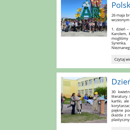
Polsk
SZKOŁA
2026r.:
26 maja br.
wczesnym r
1. dzień 
Karolem, 
mogliśmy 
Syrenka,
Nieznanego
Wypraw
Czytaj wi
uczniów
z
SP4
Dzie
do
stolicy
Polski:
30 kwiet
literatury.
kartki, al
korytarza
piękne po
(każda z n
plastycznym