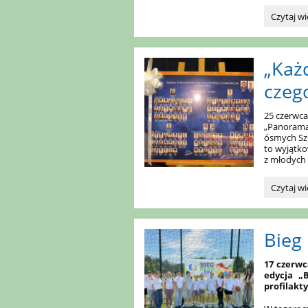
Do
Czytaj wi
Rodzicó
uczniów
klas
„Każ
pierwszy
w
czeg
roku
szkolny
2026/202
25 czerwca
„Panorama”
ósmych Szk
to wyjątk
z młodych 
„Każdy
Czytaj wi
koniec
jest
początk
Bieg
czegoś
nowego…
17 czerwc
edycja „
profilak