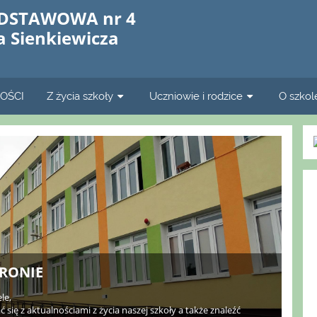
DSTAWOWA nr 4
a Sienkiewicza
OŚCI
Z życia szkoły
Uczniowie i rodzice
O szkol
TRONIE
le,
ć się z aktualnościami z życia naszej szkoły a także znaleźć