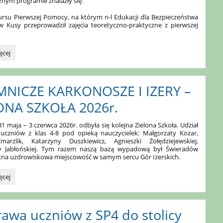
cznym
programie znalazły się:
rsu Pierwszej Pomocy, na którym n-l Edukacji dla Bezpieczeństwa
w Kusy przeprowadził zajęcia teoretyczno-praktyczne z pierwszej
ęcej
MNICZE KARKONOSZE I IZERY –
ONA SZKOŁA 2026r.
1 maja – 3 czerwca 2026r. odbyła się kolejna Zielona Szkoła. Udział
 uczniów z klas 4-8 pod opieką nauczycielek: Małgorzaty Kozar,
arzlik, Katarzyny Duszkiewicz, Agnieszki Żołędziejewskiej,
y Jabłońskiej. Tym razem naszą bazą wypadową był Świeradów
ękna uzdrowiskowa miejscowość w samym sercu Gór Izerskich.
CZE
ęcej
OSZE
awa uczniów z SP4 do stolicy