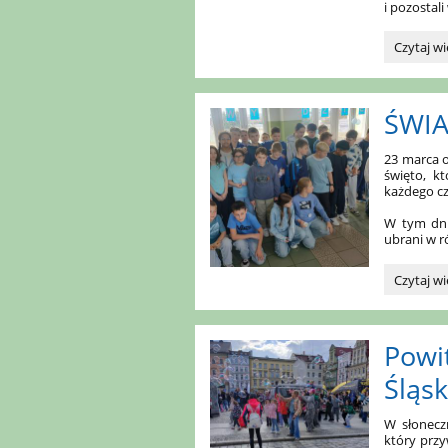
i pozostal
W
Czytaj wi
tym
roku
przypadł
ŚWI
86.
rocznica
zbrodni
23 marca o
katyńskie
święto, k
każdego czł
W tym dni
ubrani w r
ŚWIATO
Czytaj wi
DZIEŃ
WODY:
Powit
Śląsk
W słonecz
który przy