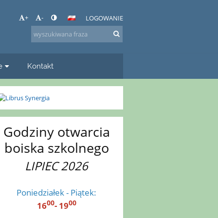
+
-
LOGOWANIE
e
Kontakt
Godziny otwarcia
boiska szkolnego
LIPIEC 2026
Poniedziałek - Piątek:
00
00
16
- 19