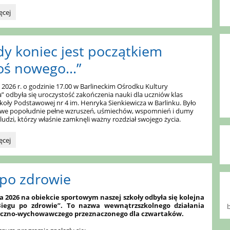
ęcej
w
dy koniec jest początkiem
ch
oś nowego…”
m
7:
 2026 r. o godzinie 17.00 w Barlineckim Ośrodku Kultury
 odbyła się uroczystość zakończenia nauki dla uczniów klas
oły Podstawowej nr 4 im. Henryka Sienkiewicza w Barlinku. Było
owe popołudnie pełne wzruszeń, uśmiechów, wspomnień i dumy
ludzi, którzy właśnie zamknęli ważny rozdział swojego życia.
ęcej
iem
 po zdrowie
”:
a 2026 na obiekcie sportowym naszej szkoły odbyła się kolejna
Biegu po zdrowie”. To nazwa wewnątrzszkolnego działania
tyczno-wychowawczego przeznaczonego dla czwartaków.