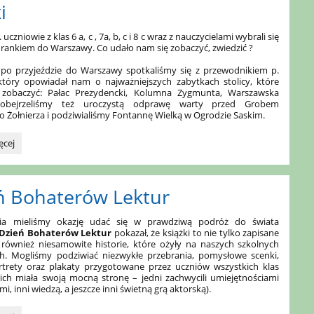
i
 uczniowie z klas 6 a, c , 7a, b, c i 8 c wraz z nauczycielami wybrali się
ankiem do Warszawy. Co udało nam się zobaczyć, zwiedzić ?
– po przyjeździe do Warszawy spotkaliśmy się z przewodnikiem p.
który opowiadał nam o najważniejszych zabytkach stolicy, które
zobaczyć: Pałac Prezydencki, Kolumna Zygmunta, Warszawska
 obejrzeliśmy też uroczystą odprawę warty przed Grobem
 Żołnierza i podziwialiśmy Fontannę Wielką w Ogrodzie Saskim.
a
ęcej
ń Bohaterów Lektur
nia mieliśmy okazję udać się w prawdziwą podróż do świata
Dzień Bohaterów Lektur
pokazał, że książki to nie tylko zapisane
e również niesamowite historie, które ożyły na naszych szkolnych
ch. Mogliśmy podziwiać niezwykłe przebrania, pomysłowe scenki,
rtrety oraz plakaty przygotowane przez uczniów wszystkich klas
ich miała swoją mocną stronę – jedni zachwycili umiejętnościami
i, inni wiedzą, a jeszcze inni świetną grą aktorską).