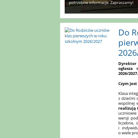
potrzebne informacje. Zapraszamy!
Do R
pier
2026
Dyrektor
ogłasza 
2026/2027
Czym jest
Klasa inte
z dziećmi 
wspólnej e
realizują
uczniowie
wersji po
liczebne,
i indywidu
o wiele pro